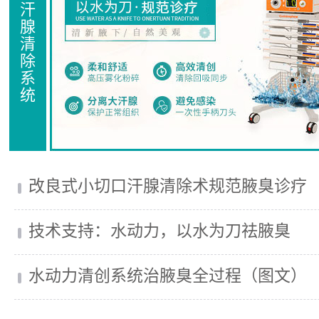
汗
腺
清
除
系
统
改良式小切口汗腺清除术规范腋臭诊疗
技术支持：水动力，以水为刀祛腋臭
水动力清创系统治腋臭全过程（图文）