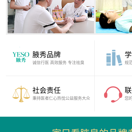
腋秀品牌
学
诚信行医 高效服务 专注祛臭
规
社会责任
联
秉持医者仁心热忱公益服务大众
您