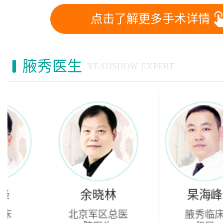
点击了解更多手术详情
腋秀医生
YEAHSHOW EXPERT
余晓林
杲海峰
北京军区总医
腋秀临床