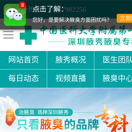
8
点击了解：
清新热线：
13027982256
立即
您好，是要解决腋臭方面困扰吗？
网站首页
腋秀概况
医生团
每日动态
视频直播
腋臭中